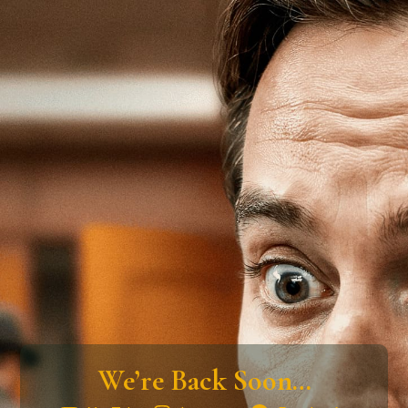
We’re Back Soon…