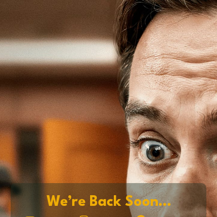
We’re Back Soon…