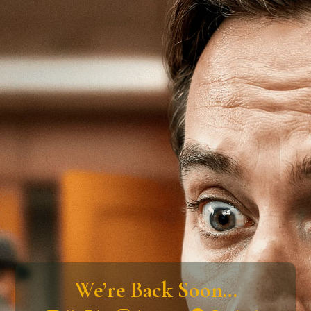
We’re Back Soon…